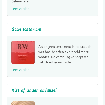
belemmeren.
Ritueelbegeleiding
Lees verder
Rouw- en verliesbegeleiding kinderen
Rouw- en verliesbegeleiding volwassenen
Rouwcentra
Geen testament
Rouwkaarten
Rouwvervoer
Sociale media en PC
Als er geen testament is, bepaalt de
Sprekers(hulp) bij uitvaart
wet hoe de erfenis verdeeld moet
worden. De verdeling verloopt via
Toeleveranciers
het bloedverwantschap.
Uitvaartbegeleiding
Lees verder
Uitvaartcentra
Uitvaartkisten
Uitvaartmuziek
Uitvaartverenigingen
Kist of ander omhulsel
Uitvaartverzekeringen
Uitvaartverzorging