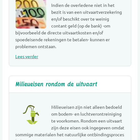
Indien de overledene niet in het
Grafmonumenten
bezit is van een uitvaartverzekering
Groene uitvaart
en/of beschikt over te weinig
Hospice
contant geld (op de bank) -om
Kaarsen
bijvoorbeeld de directe uitvaartkosten en/of
spoedeisende rekeningen te betalen- kunnen er
Kinderen Uitvaartverzorging
problemen ontstaan.
Kinderen Urnen
Lees verder
Mediators
Muzikanten / Uitvaartmuziek
Nabestaandenzorg
Milieueisen rondom de uitvaart
Nalatenschaps afwikkeling
Natuurbegraafplaatsen
Natuursteen
Milieueisen zijn niet alleen bedoeld
Opleidingen
om bodem- en luchtverontreiniging
Opzegdiensten
te voorkomen. Rondom een uitvaart
zijn deze eisen ook ingegeven omdat
Overlijdensberichten
sommige materialen het natuurlijke ontbindingsproces
Repatriëring