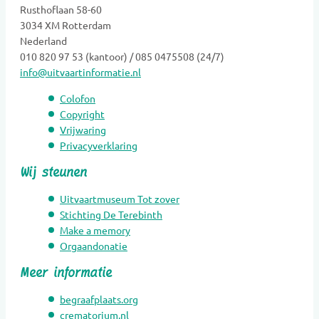
Rusthoflaan 58-60
3034 XM Rotterdam
Nederland
010 820 97 53 (kantoor) / 085 0475508 (24/7)
info@uitvaartinformatie.nl
Colofon
Copyright
Vrijwaring
Privacyverklaring
Wij steunen
Uitvaartmuseum Tot zover
Stichting De Terebinth
Make a memory
Orgaandonatie
Meer informatie
begraafplaats.org
crematorium.nl