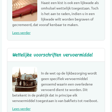
Naast een kist is ook een lijkwade als
Uitvaartwinkel
omhulsel wettelijk toegestaan. Toch
Urnen
is het aan te raden, indien u in een
Vergelijkingswebsites
lijkwade wilt worden begraven of
gecremeerd, dat vooraf kenbaar te maken.
Verzekeringen overlijdensrisico
Lees verder
Voorlichting
Wensenregistratie
Fotografie
Beveiliging
Wettelijke voorschriften vervoermiddel
Styling & Decoratie
Ontruiming
In de wet op de lijkbezorging wordt
geen specifiek vervoermiddel
genoemd waarin een overledene
vervoerd dient te worden. Dit
betekent in de praktijk dat in principe elk
vervoermiddel toegestaan is van bakfiets tot roeiboot.
Lees verder