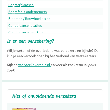
Begraafplaatsen
Begrafenis-ondernemers
Bloemen / Rouwboeketten
Condoleance locaties
Condoleance registers
Crematoria
Is er een verzekering?
Dieren Urnen
Wil je weten of de overledene was verzekerd en bij wie? Dan
Dragers
kun je een verzoek doen bij het Verbond van Verzekeraars.
Erfenis en belasting
Kijk op
vanAtotZekerheid.nl
en voer als zoekterm in:
polis
Gedenkobjecten
zoek
.
Gedenkplaatsen
Gedenksieraden
Gedenktekens
Glasobjecten
Niet of onvoldoende verzekerd
Goede doelen
Grafkunst