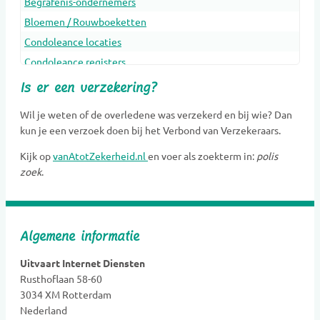
Begrafenis-ondernemers
Bloemen / Rouwboeketten
Condoleance locaties
Condoleance registers
Crematoria
Is er een verzekering?
Dieren Urnen
Wil je weten of de overledene was verzekerd en bij wie? Dan
Dragers
kun je een verzoek doen bij het Verbond van Verzekeraars.
Erfenis en belasting
Kijk op
vanAtotZekerheid.nl
en voer als zoekterm in:
polis
Gedenkobjecten
zoek
.
Gedenkplaatsen
Gedenksieraden
Gedenktekens
Algemene informatie
Glasobjecten
Goede doelen
Uitvaart Internet Diensten
Rusthoflaan 58-60
Grafkunst
3034 XM Rotterdam
Grafmonumenten
Nederland