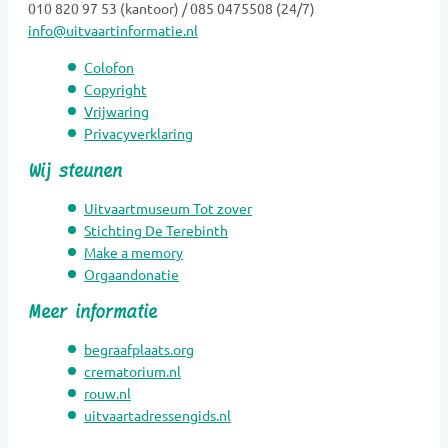
Groene uitvaart
010 820 97 53 (kantoor) / 085 0475508 (24/7)
info@uitvaartinformatie.nl
Hospice
Kaarsen
Colofon
Kinderen Uitvaartverzorging
Copyright
Vrijwaring
Kinderen Urnen
Privacyverklaring
Mediators
Wij steunen
Muzikanten / Uitvaartmuziek
Nabestaandenzorg
Uitvaartmuseum Tot zover
Nalatenschaps afwikkeling
Stichting De Terebinth
Make a memory
Natuurbegraafplaatsen
Orgaandonatie
Natuursteen
Meer informatie
Opleidingen
Opzegdiensten
begraafplaats.org
Overlijdensberichten
crematorium.nl
rouw.nl
Repatriëring
uitvaartadressengids.nl
Ritueelbegeleiding