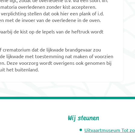
e ligt, zodat de overledene b.v. via een soort lift
crematoria overledenen zonder kist accepteren.
erplichting stellen dat ook hier een plank of i.d.
ken met de invoer van de overledene in de oven.
arbij de kist op de lepels van de heftruck wordt
f crematorium dat de lijkwade brandgevaar zou
ij de lijkwade met toestemming nat maken of voorzien
den. Deze voorzorg wordt overigens ook genomen bij
uit het buitenland.
Wij steunen
Uitvaartmuseum Tot zo