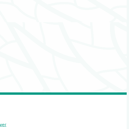
Hospice
Kaarsen
Kinderen Uitvaartverzorging
Kinderen Urnen
Mediators
Muzikanten / Uitvaartmuziek
Nabestaandenzorg
Nalatenschaps afwikkeling
Natuurbegraafplaatsen
Natuursteen
Opleidingen
Opzegdiensten
Overlijdensberichten
Repatriëring
Ritueelbegeleiding
ver
Rouw- en verliesbegeleiding kinderen