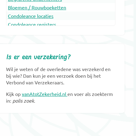
Bloemen / Rouwboeketten
Condoleance locaties
Condoleance registers
Crematoria
Dieren Urnen
Dragers
Is er een verzekering?
Erfenis en belasting
Gedenkobjecten
Wil je weten of de overledene was verzekerd en
Gedenkplaatsen
bij wie? Dan kun je een verzoek doen bij het
Verbond van Verzekeraars.
Gedenksieraden
Gedenktekens
Kijk op
vanAtotZekerheid.nl
en voer als zoekterm
in:
polis zoek
.
Glasobjecten
Goede doelen
Grafkunst
Grafmonumenten
Groene uitvaart