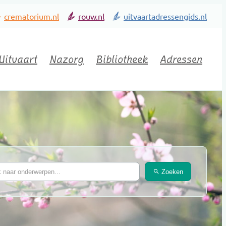
crematorium.nl
rouw.nl
uitvaartadressengids.nl
Uitvaart
Nazorg
Bibliotheek
Adressen
Zoeken