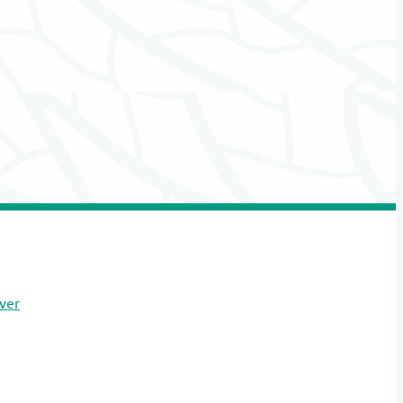
Vergelijkingswebsites
Verzekeringen overlijdensrisico
Voorlichting
Wensenregistratie
Fotografie
Beveiliging
Styling & Decoratie
Ontruiming
ver