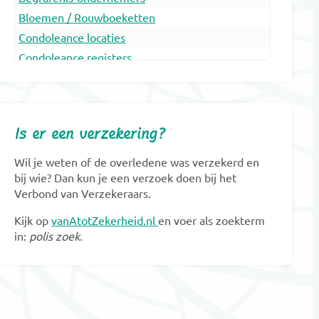
Bloemen / Rouwboeketten
Condoleance locaties
Condoleance registers
Crematoria
Dieren Urnen
Dragers
Is er een verzekering?
Erfenis en belasting
Gedenkobjecten
Wil je weten of de overledene was verzekerd en
Gedenkplaatsen
bij wie? Dan kun je een verzoek doen bij het
Verbond van Verzekeraars.
Gedenksieraden
Gedenktekens
Kijk op
vanAtotZekerheid.nl
en voer als zoekterm
in:
polis zoek
.
Glasobjecten
Goede doelen
Grafkunst
Grafmonumenten
Groene uitvaart