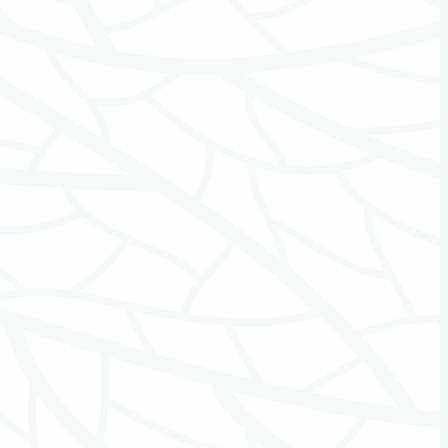
Rouw- en verliesbegeleiding volwassenen
Rouwcentra
Rouwkaarten
Rouwvervoer
Sociale media en PC
Sprekers(hulp) bij uitvaart
Toeleveranciers
Uitvaartbegeleiding
Uitvaartcentra
Uitvaartkisten
Uitvaartmuziek
Uitvaartverenigingen
Uitvaartverzekeringen
Uitvaartverzorging
Uitvaartwinkel
Urnen