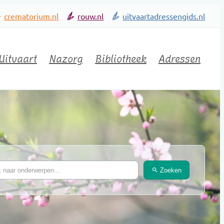
crematorium.nl
rouw.nl
uitvaartadressengids.nl
Uitvaart
Nazorg
Bibliotheek
Adressen
Zoeken