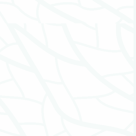
Hospice
Kaarsen
Kinderen Uitvaartverzorging
Kinderen Urnen
Mediators
Muzikanten / Uitvaartmuziek
Nabestaandenzorg
Nalatenschaps afwikkeling
Natuurbegraafplaatsen
Natuursteen
Opleidingen
Opzegdiensten
Overlijdensberichten
Repatriëring
Ritueelbegeleiding
Rouw- en verliesbegeleiding kinderen