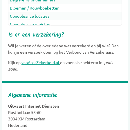
Bloemen / Rouwboeketten
Condoleance locaties
Condoleance registers
Crematoria
Is er een verzekering?
Dieren Urnen
Wil je weten of de overledene was verzekerd en bij wie? Dan
Dragers
kun je een verzoek doen bij het Verbond van Verzekeraars.
Erfenis en belasting
Kijk op
vanAtotZekerheid.nl
en voer als zoekterm in:
polis
Gedenkobjecten
zoek
.
Gedenkplaatsen
Gedenksieraden
Gedenktekens
Algemene informatie
Glasobjecten
Goede doelen
Uitvaart Internet Diensten
Rusthoflaan 58-60
Grafkunst
3034 XM Rotterdam
Grafmonumenten
Nederland
Groene uitvaart