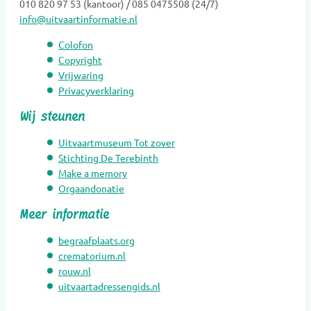
010 820 97 53 (kantoor) / 085 0475508 (24/7)
info@uitvaartinformatie.nl
Hospice
Kaarsen
Colofon
Kinderen Uitvaartverzorging
Copyright
Vrijwaring
Kinderen Urnen
Privacyverklaring
Mediators
Wij steunen
Muzikanten / Uitvaartmuziek
Nabestaandenzorg
Uitvaartmuseum Tot zover
Nalatenschaps afwikkeling
Stichting De Terebinth
Make a memory
Natuurbegraafplaatsen
Orgaandonatie
Natuursteen
Meer informatie
Opleidingen
Opzegdiensten
begraafplaats.org
Overlijdensberichten
crematorium.nl
rouw.nl
Repatriëring
uitvaartadressengids.nl
Ritueelbegeleiding
Rouw- en verliesbegeleiding kinderen