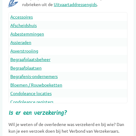
rubrieken uit de
Uitvaartaddressengids
.
Accessoires
Afscheidshuis
Asbestemmingen
Assieraden
Asverstrooiing
Begraafplaatsbeheer
Begraafplaatsen
Begrafenis-ondernemers
Bloemen / Rouwboeketten
Condoleance locaties
Condoleance registers
Crematoria
Is er een verzekering?
Dieren Urnen
Wil je weten of de overledene was verzekerd en bij wie? Dan
Dragers
kun je een verzoek doen bij het Verbond van Verzekeraars.
Erfenis en belasting