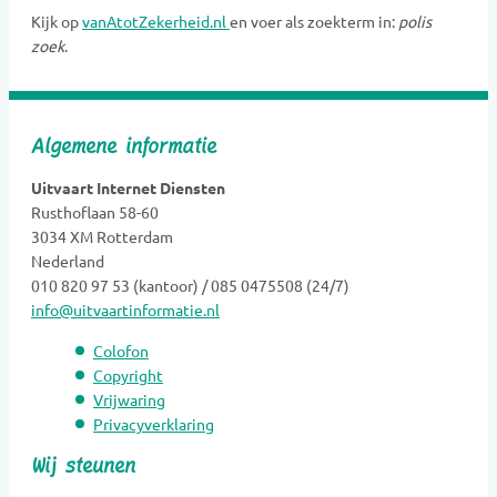
Kijk op
vanAtotZekerheid.nl
en voer als zoekterm in:
polis
Gedenkobjecten
zoek
.
Gedenkplaatsen
Gedenksieraden
Gedenktekens
Algemene informatie
Glasobjecten
Goede doelen
Uitvaart Internet Diensten
Rusthoflaan 58-60
Grafkunst
3034 XM Rotterdam
Grafmonumenten
Nederland
Groene uitvaart
010 820 97 53 (kantoor) / 085 0475508 (24/7)
info@uitvaartinformatie.nl
Hospice
Kaarsen
Colofon
Kinderen Uitvaartverzorging
Copyright
Vrijwaring
Kinderen Urnen
Privacyverklaring
Mediators
Wij steunen
Muzikanten / Uitvaartmuziek
Nabestaandenzorg