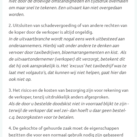
niet door de droevige omstandigheden en tijdsdruk overhalen
om maar snel te tekenen. Een uitvaart kan niet overgedaan
worden.
2. Uitsluiten van schadevergoeding of van andere rechten van
de koper door de verkoper is altijd ongeldig.
In de uitvaartbranche wordt nogal eens werk uitbesteed aan
onderaannemers. Hierbij valt onder andere te denken aan
vervoer door taxibedrijven, bloemarrangementen en kist. Als
de uitvaartondernemer (verkoper) dit verzorgt, betekent dit
dat hij ook aansprakelijk is. Het 'excuus' het taxibedrijf was te
laat met volgauto's, dat kunnen wij niet helpen, gaat hier dan
ook niet op.
3. Het risico en de kosten van bezorging zijn voor rekening van
de verkoper, tenzij uitdrukkelijk anders afgesproken.
Als de door u bestelde doodskist niet in voorraad blijkt te zijn -
terwijl de verkoper dat wel zei- dan hoeft u daar geen bestel-
c.q. bezorgkosten voor te betalen.
4. De gekochte of gehuurde zaak moet de eigenschappen
bezitten die voor een normaal gebruik nodig zijn gebaseerd