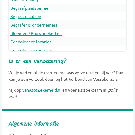
Begraafplaatsbeheer
Begraafplaatsen
Begrafenis-ondernemers
Bloemen / Rouwboeketten
Condoleance locaties
Condoleance registers
Crematoria
Is er een verzekering?
Dieren Urnen
Wil je weten of de overledene was verzekerd en bij wie? Dan
Dragers
kun je een verzoek doen bij het Verbond van Verzekeraars.
Erfenis en belasting
Kijk op
vanAtotZekerheid.nl
en voer als zoekterm in:
polis
Gedenkobjecten
zoek
.
Gedenkplaatsen
Gedenksieraden
Gedenktekens
Algemene informatie
Glasobjecten
Goede doelen