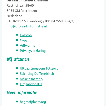
Uitvaart Internet Diensten
Rusthoflaan 58-60
Grafkunst
3034 XM Rotterdam
Grafmonumenten
Nederland
Groene uitvaart
010 820 97 53 (kantoor) / 085 0475508 (24/7)
info@uitvaartinformatie.nl
Hospice
Kaarsen
Colofon
Kinderen Uitvaartverzorging
Copyright
Vrijwaring
Kinderen Urnen
Privacyverklaring
Mediators
Wij steunen
Muzikanten / Uitvaartmuziek
Nabestaandenzorg
Uitvaartmuseum Tot zover
Nalatenschaps afwikkeling
Stichting De Terebinth
Make a memory
Natuurbegraafplaatsen
Orgaandonatie
Natuursteen
Meer informatie
Opleidingen
Opzegdiensten
begraafplaats.org
Overlijdensberichten