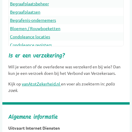
Begraafplaatsbeheer
Begraafplaatsen
Begrafenis-ondernemers
Bloemen / Rouwboeketten
Condoleance locaties
Condoleance registers
Crematoria
Is er een verzekering?
Dieren Urnen
Wil je weten of de overledene was verzekerd en bij wie? Dan
Dragers
kun je een verzoek doen bij het Verbond van Verzekeraars.
Erfenis en belasting
Kijk op
vanAtotZekerheid.nl
en voer als zoekterm in:
polis
Gedenkobjecten
zoek
.
Gedenkplaatsen
Gedenksieraden
Gedenktekens
Algemene informatie
Glasobjecten
Goede doelen
Uitvaart Internet Diensten