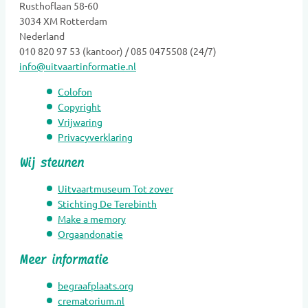
Rusthoflaan 58-60
Grafkunst
3034 XM Rotterdam
Grafmonumenten
Nederland
Groene uitvaart
010 820 97 53 (kantoor) / 085 0475508 (24/7)
info@uitvaartinformatie.nl
Hospice
Kaarsen
Colofon
Kinderen Uitvaartverzorging
Copyright
Vrijwaring
Kinderen Urnen
Privacyverklaring
Mediators
Wij steunen
Muzikanten / Uitvaartmuziek
Nabestaandenzorg
Uitvaartmuseum Tot zover
Nalatenschaps afwikkeling
Stichting De Terebinth
Make a memory
Natuurbegraafplaatsen
Orgaandonatie
Natuursteen
Meer informatie
Opleidingen
Opzegdiensten
begraafplaats.org
Overlijdensberichten
crematorium.nl