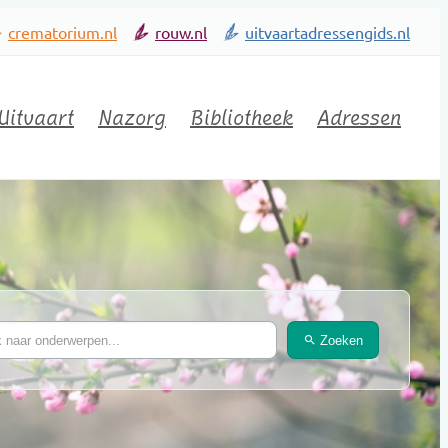
crematorium.nl
rouw.nl
uitvaartadressengids.nl
Uitvaart
Nazorg
Bibliotheek
Adressen
Zoeken