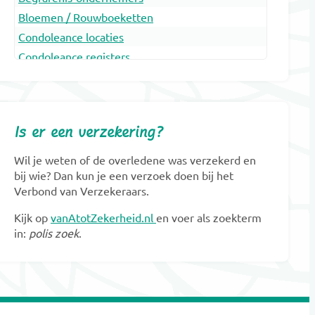
Bloemen / Rouwboeketten
Condoleance locaties
Condoleance registers
Crematoria
Dieren Urnen
Dragers
Is er een verzekering?
Erfenis en belasting
Gedenkobjecten
Wil je weten of de overledene was verzekerd en
Gedenkplaatsen
bij wie? Dan kun je een verzoek doen bij het
Verbond van Verzekeraars.
Gedenksieraden
Gedenktekens
Kijk op
vanAtotZekerheid.nl
en voer als zoekterm
in:
polis zoek
.
Glasobjecten
Goede doelen
Grafkunst
Grafmonumenten
Groene uitvaart