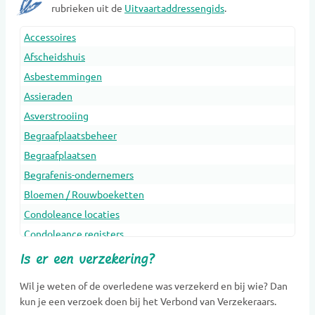
rubrieken uit de
Uitvaartaddressengids
.
Accessoires
Afscheidshuis
Asbestemmingen
Assieraden
Asverstrooiing
Begraafplaatsbeheer
Begraafplaatsen
Begrafenis-ondernemers
Bloemen / Rouwboeketten
Condoleance locaties
Condoleance registers
Crematoria
Is er een verzekering?
Dieren Urnen
Wil je weten of de overledene was verzekerd en bij wie? Dan
Dragers
kun je een verzoek doen bij het Verbond van Verzekeraars.
Erfenis en belasting