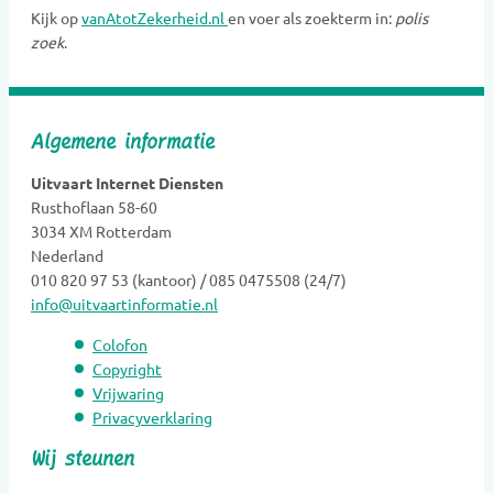
Kijk op
vanAtotZekerheid.nl
en voer als zoekterm in:
polis
Gedenkobjecten
zoek
.
Gedenkplaatsen
Gedenksieraden
Gedenktekens
Algemene informatie
Glasobjecten
Goede doelen
Uitvaart Internet Diensten
Rusthoflaan 58-60
Grafkunst
3034 XM Rotterdam
Grafmonumenten
Nederland
Groene uitvaart
010 820 97 53 (kantoor) / 085 0475508 (24/7)
info@uitvaartinformatie.nl
Hospice
Kaarsen
Colofon
Kinderen Uitvaartverzorging
Copyright
Vrijwaring
Kinderen Urnen
Privacyverklaring
Mediators
Wij steunen
Muzikanten / Uitvaartmuziek
Nabestaandenzorg